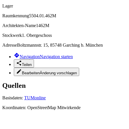
Lager
Raumkennung
5504.01.462M
Architekten-Name
1462M
Stockwerk
1. Obergeschoss
Adresse
Boltzmannstr. 15, 85748 Garching b. München
Navigation
Navigation starten
Teilen
Bearbeiten
Änderung vorschlagen
Quellen
Basisdaten:
TUMonline
Koordinaten:
OpenStreetMap Mitwirkende