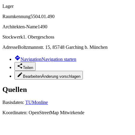
Lager
Raumkennung
5504.01.490
Architekten-Name
1490
Stockwerk
1. Obergeschoss
Adresse
Boltzmannstr. 15, 85748 Garching b. München
Navigation
Navigation starten
Teilen
Bearbeiten
Änderung vorschlagen
Quellen
Basisdaten:
TUMonline
Koordinaten:
OpenStreetMap Mitwirkende