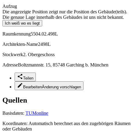
Aufzug
Die angezeigte Position zeigt nur die Position des Gebäude(teils).
Die genaue Lage innerhalb des Gebäudes ist uns nicht bekannt.
Ich weiß wo es liegt
Raumkennung
5504.02.498L
Architekten-Name
2498L
Stockwerk
2. Obergeschoss
Adresse
Boltzmannstr. 15, 85748 Garching b. München
Teilen
Bearbeiten
Änderung vorschlagen
Quellen
Basisdaten:
TUMonline
Koordinaten:
Automatisch berechnet aus den zugehörigen Räumen
oder Gebäuden