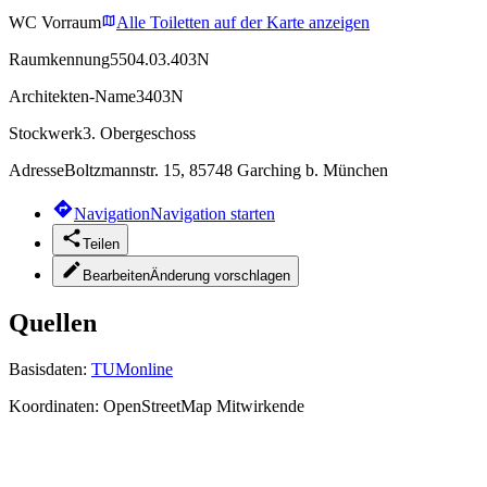
WC Vorraum
Alle Toiletten auf der Karte anzeigen
Raumkennung
5504.03.403N
Architekten-Name
3403N
Stockwerk
3. Obergeschoss
Adresse
Boltzmannstr. 15, 85748 Garching b. München
Navigation
Navigation starten
Teilen
Bearbeiten
Änderung vorschlagen
Quellen
Basisdaten:
TUMonline
Koordinaten:
OpenStreetMap Mitwirkende