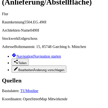
(Anlieferung/Abstellfläche)
Flur
Raumkennung
5504.EG.490I
Architekten-Name
0490I
Stockwerk
Erdgeschoss
Adresse
Boltzmannstr. 15, 85748 Garching b. München
Navigation
Navigation starten
Teilen
Bearbeiten
Änderung vorschlagen
Quellen
Basisdaten:
TUMonline
Koordinaten:
OpenStreetMap Mitwirkende