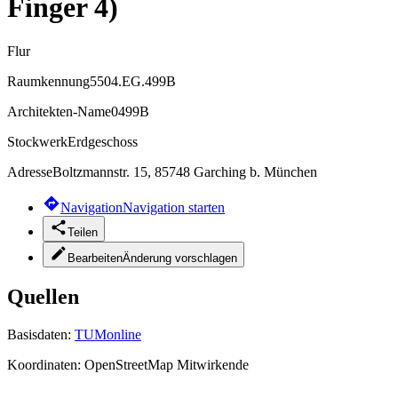
Finger 4)
Flur
Raumkennung
5504.EG.499B
Architekten-Name
0499B
Stockwerk
Erdgeschoss
Adresse
Boltzmannstr. 15, 85748 Garching b. München
Navigation
Navigation starten
Teilen
Bearbeiten
Änderung vorschlagen
Quellen
Basisdaten:
TUMonline
Koordinaten:
OpenStreetMap Mitwirkende