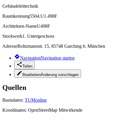
Gebäudeleittechnik
Raumkennung
5504.U1.498F
Architekten-Name
U498F
Stockwerk
1. Untergeschoss
Adresse
Boltzmannstr. 15, 85748 Garching b. München
Navigation
Navigation starten
Teilen
Bearbeiten
Änderung vorschlagen
Quellen
Basisdaten:
TUMonline
Koordinaten:
OpenStreetMap Mitwirkende