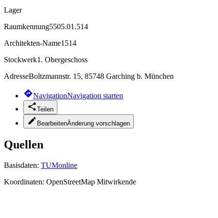
Lager
Raumkennung
5505.01.514
Architekten-Name
1514
Stockwerk
1. Obergeschoss
Adresse
Boltzmannstr. 15, 85748 Garching b. München
Navigation
Navigation starten
Teilen
Bearbeiten
Änderung vorschlagen
Quellen
Basisdaten:
TUMonline
Koordinaten:
OpenStreetMap Mitwirkende