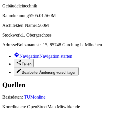
Gebäudeleittechnik
Raumkennung
5505.01.560M
Architekten-Name
1560M
Stockwerk
1. Obergeschoss
Adresse
Boltzmannstr. 15, 85748 Garching b. München
Navigation
Navigation starten
Teilen
Bearbeiten
Änderung vorschlagen
Quellen
Basisdaten:
TUMonline
Koordinaten:
OpenStreetMap Mitwirkende