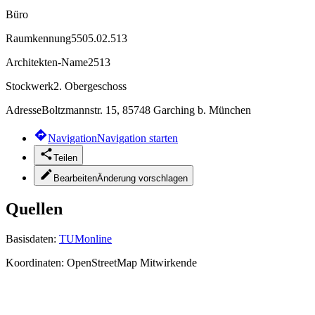
Büro
Raumkennung
5505.02.513
Architekten-Name
2513
Stockwerk
2. Obergeschoss
Adresse
Boltzmannstr. 15, 85748 Garching b. München
Navigation
Navigation starten
Teilen
Bearbeiten
Änderung vorschlagen
Quellen
Basisdaten:
TUMonline
Koordinaten:
OpenStreetMap Mitwirkende