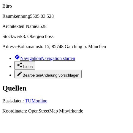
Büro
Raumkennung
5505.03.528
Architekten-Name
3528
Stockwerk
3. Obergeschoss
Adresse
Boltzmannstr. 15, 85748 Garching b. München
Navigation
Navigation starten
Teilen
Bearbeiten
Änderung vorschlagen
Quellen
Basisdaten:
TUMonline
Koordinaten:
OpenStreetMap Mitwirkende