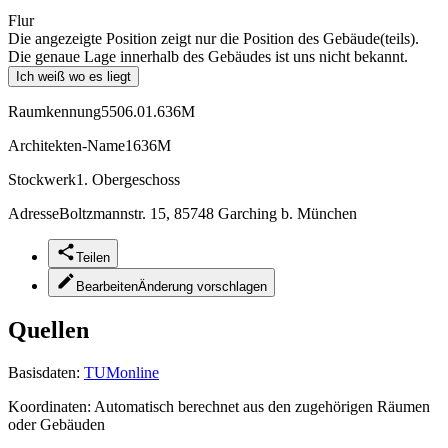
Flur
Die angezeigte Position zeigt nur die Position des Gebäude(teils).
Die genaue Lage innerhalb des Gebäudes ist uns nicht bekannt.
Ich weiß wo es liegt
Raumkennung
5506.01.636M
Architekten-Name
1636M
Stockwerk
1. Obergeschoss
Adresse
Boltzmannstr. 15, 85748 Garching b. München
Teilen
Bearbeiten
Änderung vorschlagen
Quellen
Basisdaten:
TUMonline
Koordinaten:
Automatisch berechnet aus den zugehörigen Räumen
oder Gebäuden