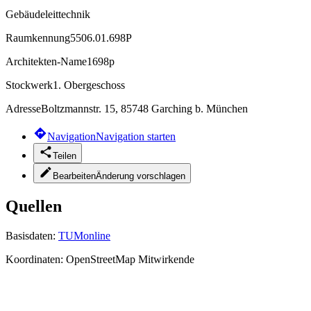
Gebäudeleittechnik
Raumkennung
5506.01.698P
Architekten-Name
1698p
Stockwerk
1. Obergeschoss
Adresse
Boltzmannstr. 15, 85748 Garching b. München
Navigation
Navigation starten
Teilen
Bearbeiten
Änderung vorschlagen
Quellen
Basisdaten:
TUMonline
Koordinaten:
OpenStreetMap Mitwirkende