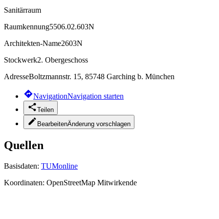
Sanitärraum
Raumkennung
5506.02.603N
Architekten-Name
2603N
Stockwerk
2. Obergeschoss
Adresse
Boltzmannstr. 15, 85748 Garching b. München
Navigation
Navigation starten
Teilen
Bearbeiten
Änderung vorschlagen
Quellen
Basisdaten:
TUMonline
Koordinaten:
OpenStreetMap Mitwirkende