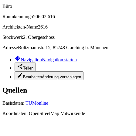
Büro
Raumkennung
5506.02.616
Architekten-Name
2616
Stockwerk
2. Obergeschoss
Adresse
Boltzmannstr. 15, 85748 Garching b. München
Navigation
Navigation starten
Teilen
Bearbeiten
Änderung vorschlagen
Quellen
Basisdaten:
TUMonline
Koordinaten:
OpenStreetMap Mitwirkende