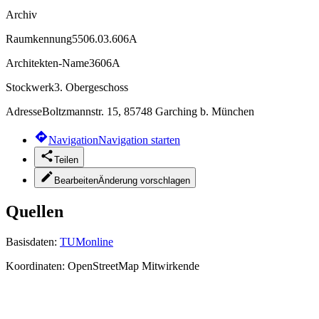
Archiv
Raumkennung
5506.03.606A
Architekten-Name
3606A
Stockwerk
3. Obergeschoss
Adresse
Boltzmannstr. 15, 85748 Garching b. München
Navigation
Navigation starten
Teilen
Bearbeiten
Änderung vorschlagen
Quellen
Basisdaten:
TUMonline
Koordinaten:
OpenStreetMap Mitwirkende