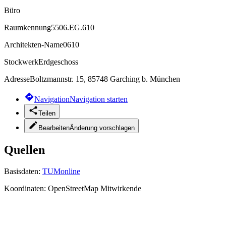
Büro
Raumkennung
5506.EG.610
Architekten-Name
0610
Stockwerk
Erdgeschoss
Adresse
Boltzmannstr. 15, 85748 Garching b. München
Navigation
Navigation starten
Teilen
Bearbeiten
Änderung vorschlagen
Quellen
Basisdaten:
TUMonline
Koordinaten:
OpenStreetMap Mitwirkende