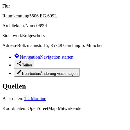
Flur
Raumkennung
5506.EG.699L
Architekten-Name
0699L
Stockwerk
Erdgeschoss
Adresse
Boltzmannstr. 15, 85748 Garching b. München
Navigation
Navigation starten
Teilen
Bearbeiten
Änderung vorschlagen
Quellen
Basisdaten:
TUMonline
Koordinaten:
OpenStreetMap Mitwirkende