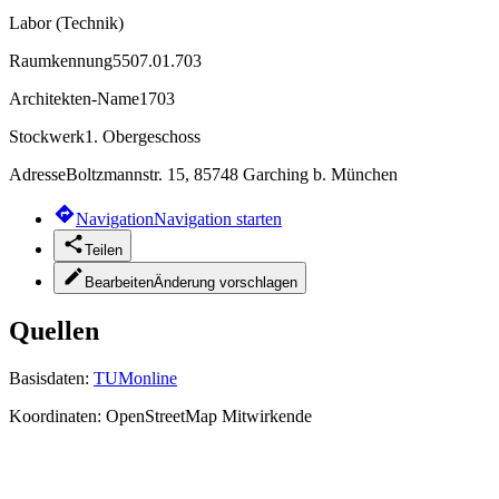
Labor (Technik)
Raumkennung
5507.01.703
Architekten-Name
1703
Stockwerk
1. Obergeschoss
Adresse
Boltzmannstr. 15, 85748 Garching b. München
Navigation
Navigation starten
Teilen
Bearbeiten
Änderung vorschlagen
Quellen
Basisdaten:
TUMonline
Koordinaten:
OpenStreetMap Mitwirkende