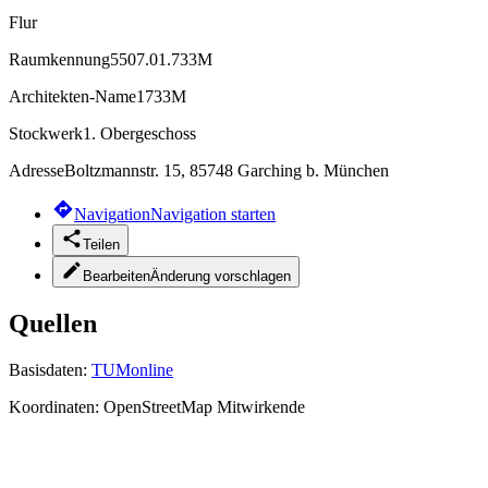
Flur
Raumkennung
5507.01.733M
Architekten-Name
1733M
Stockwerk
1. Obergeschoss
Adresse
Boltzmannstr. 15, 85748 Garching b. München
Navigation
Navigation starten
Teilen
Bearbeiten
Änderung vorschlagen
Quellen
Basisdaten:
TUMonline
Koordinaten:
OpenStreetMap Mitwirkende