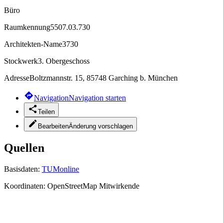
Büro
Raumkennung
5507.03.730
Architekten-Name
3730
Stockwerk
3. Obergeschoss
Adresse
Boltzmannstr. 15, 85748 Garching b. München
Navigation
Navigation starten
Teilen
Bearbeiten
Änderung vorschlagen
Quellen
Basisdaten:
TUMonline
Koordinaten:
OpenStreetMap Mitwirkende