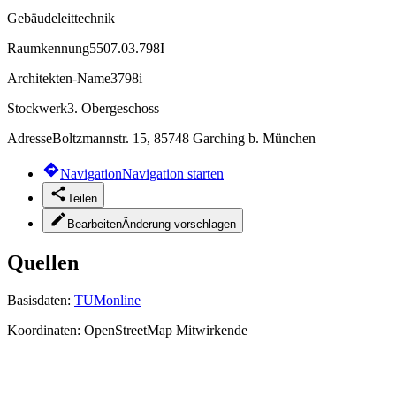
Gebäudeleittechnik
Raumkennung
5507.03.798I
Architekten-Name
3798i
Stockwerk
3. Obergeschoss
Adresse
Boltzmannstr. 15, 85748 Garching b. München
Navigation
Navigation starten
Teilen
Bearbeiten
Änderung vorschlagen
Quellen
Basisdaten:
TUMonline
Koordinaten:
OpenStreetMap Mitwirkende