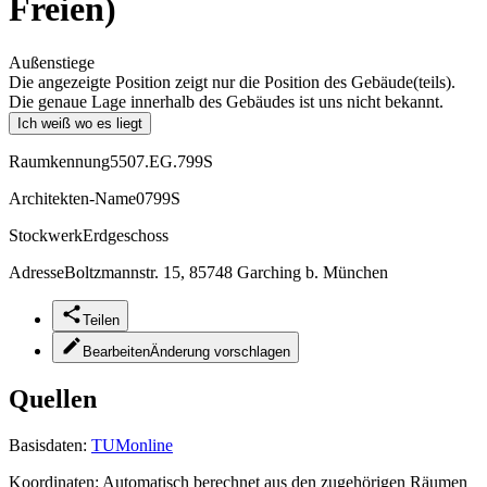
Freien)
Außenstiege
Die angezeigte Position zeigt nur die Position des Gebäude(teils).
Die genaue Lage innerhalb des Gebäudes ist uns nicht bekannt.
Ich weiß wo es liegt
Raumkennung
5507.EG.799S
Architekten-Name
0799S
Stockwerk
Erdgeschoss
Adresse
Boltzmannstr. 15, 85748 Garching b. München
Teilen
Bearbeiten
Änderung vorschlagen
Quellen
Basisdaten:
TUMonline
Koordinaten:
Automatisch berechnet aus den zugehörigen Räumen