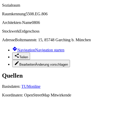
Sozialraum
Raumkennung
5508.EG.806
Architekten-Name
0806
Stockwerk
Erdgeschoss
Adresse
Boltzmannstr. 15, 85748 Garching b. München
Navigation
Navigation starten
Teilen
Bearbeiten
Änderung vorschlagen
Quellen
Basisdaten:
TUMonline
Koordinaten:
OpenStreetMap Mitwirkende