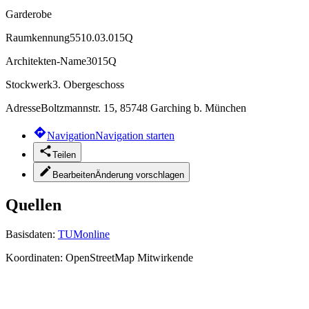
Garderobe
Raumkennung
5510.03.015Q
Architekten-Name
3015Q
Stockwerk
3. Obergeschoss
Adresse
Boltzmannstr. 15, 85748 Garching b. München
Navigation
Navigation starten
Teilen
Bearbeiten
Änderung vorschlagen
Quellen
Basisdaten:
TUMonline
Koordinaten:
OpenStreetMap Mitwirkende