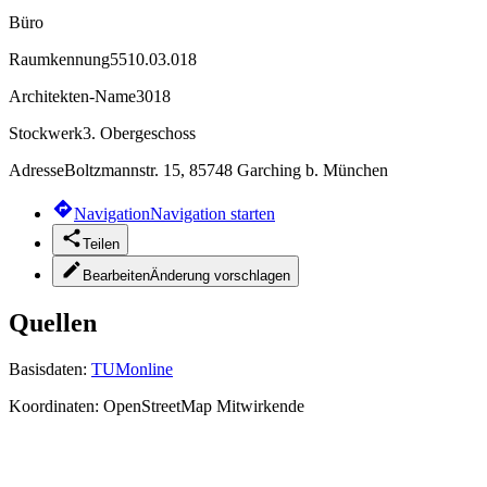
Büro
Raumkennung
5510.03.018
Architekten-Name
3018
Stockwerk
3. Obergeschoss
Adresse
Boltzmannstr. 15, 85748 Garching b. München
Navigation
Navigation starten
Teilen
Bearbeiten
Änderung vorschlagen
Quellen
Basisdaten:
TUMonline
Koordinaten:
OpenStreetMap Mitwirkende