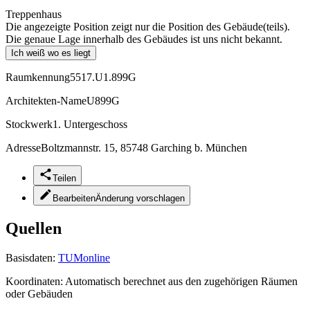
Treppenhaus
Die angezeigte Position zeigt nur die Position des Gebäude(teils).
Die genaue Lage innerhalb des Gebäudes ist uns nicht bekannt.
Ich weiß wo es liegt
Raumkennung
5517.U1.899G
Architekten-Name
U899G
Stockwerk
1. Untergeschoss
Adresse
Boltzmannstr. 15, 85748 Garching b. München
Teilen
Bearbeiten
Änderung vorschlagen
Quellen
Basisdaten:
TUMonline
Koordinaten:
Automatisch berechnet aus den zugehörigen Räumen
oder Gebäuden