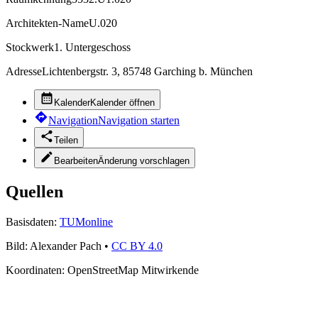
Architekten-Name
U.020
Stockwerk
1. Untergeschoss
Adresse
Lichtenbergstr. 3, 85748 Garching b. München
Kalender
Kalender öffnen
Navigation
Navigation starten
Teilen
Bearbeiten
Änderung vorschlagen
Quellen
Basisdaten:
TUMonline
Bild:
Alexander Pach
•
CC BY 4.0
Koordinaten:
OpenStreetMap Mitwirkende