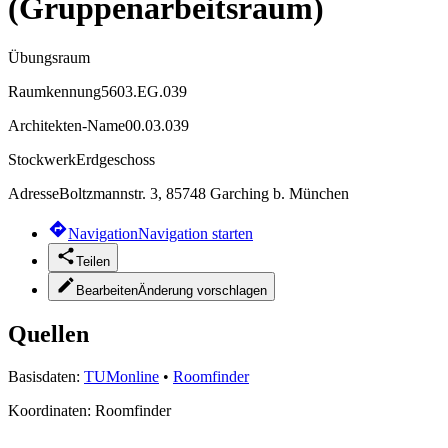
(Gruppenarbeitsraum)
Übungsraum
Raumkennung
5603.EG.039
Architekten-Name
00.03.039
Stockwerk
Erdgeschoss
Adresse
Boltzmannstr. 3, 85748 Garching b. München
Navigation
Navigation starten
Teilen
Bearbeiten
Änderung vorschlagen
Quellen
Basisdaten:
TUMonline
•
Roomfinder
Koordinaten:
Roomfinder