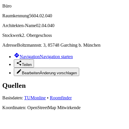
Büro
Raumkennung
5604.02.040
Architekten-Name
02.04.040
Stockwerk
2. Obergeschoss
Adresse
Boltzmannstr. 3, 85748 Garching b. München
Navigation
Navigation starten
Teilen
Bearbeiten
Änderung vorschlagen
Quellen
Basisdaten:
TUMonline
•
Roomfinder
Koordinaten:
OpenStreetMap Mitwirkende