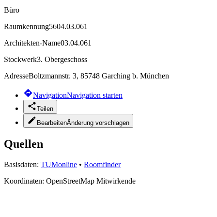
Büro
Raumkennung
5604.03.061
Architekten-Name
03.04.061
Stockwerk
3. Obergeschoss
Adresse
Boltzmannstr. 3, 85748 Garching b. München
Navigation
Navigation starten
Teilen
Bearbeiten
Änderung vorschlagen
Quellen
Basisdaten:
TUMonline
•
Roomfinder
Koordinaten:
OpenStreetMap Mitwirkende