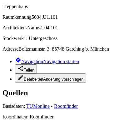
Treppenhaus
Raumkennung
5604.U1.101
Architekten-Name
-1.04.101
Stockwerk
1. Untergeschoss
Adresse
Boltzmannstr. 3, 85748 Garching b. München
Navigation
Navigation starten
Teilen
Bearbeiten
Änderung vorschlagen
Quellen
Basisdaten:
TUMonline
•
Roomfinder
Koordinaten:
Roomfinder