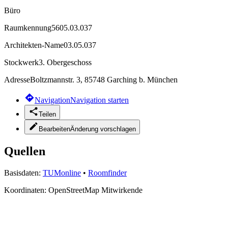
Büro
Raumkennung
5605.03.037
Architekten-Name
03.05.037
Stockwerk
3. Obergeschoss
Adresse
Boltzmannstr. 3, 85748 Garching b. München
Navigation
Navigation starten
Teilen
Bearbeiten
Änderung vorschlagen
Quellen
Basisdaten:
TUMonline
•
Roomfinder
Koordinaten:
OpenStreetMap Mitwirkende