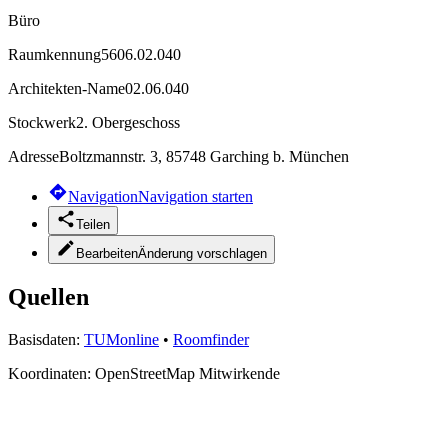
Büro
Raumkennung
5606.02.040
Architekten-Name
02.06.040
Stockwerk
2. Obergeschoss
Adresse
Boltzmannstr. 3, 85748 Garching b. München
Navigation
Navigation starten
Teilen
Bearbeiten
Änderung vorschlagen
Quellen
Basisdaten:
TUMonline
•
Roomfinder
Koordinaten:
OpenStreetMap Mitwirkende