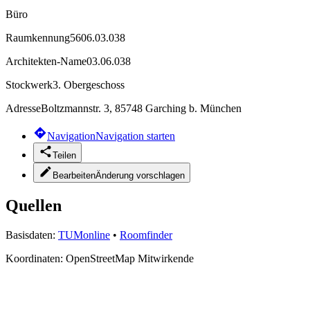
Büro
Raumkennung
5606.03.038
Architekten-Name
03.06.038
Stockwerk
3. Obergeschoss
Adresse
Boltzmannstr. 3, 85748 Garching b. München
Navigation
Navigation starten
Teilen
Bearbeiten
Änderung vorschlagen
Quellen
Basisdaten:
TUMonline
•
Roomfinder
Koordinaten:
OpenStreetMap Mitwirkende