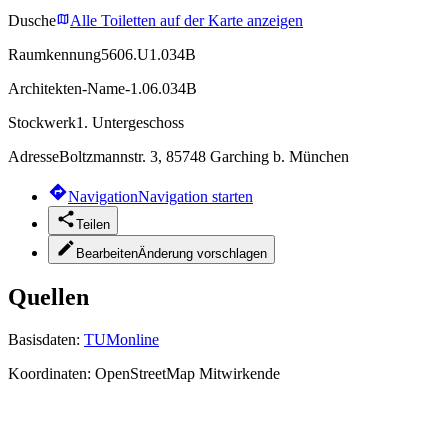
Dusche
Alle Toiletten auf der Karte anzeigen
Raumkennung
5606.U1.034B
Architekten-Name
-1.06.034B
Stockwerk
1. Untergeschoss
Adresse
Boltzmannstr. 3, 85748 Garching b. München
Navigation
Navigation starten
Teilen
Bearbeiten
Änderung vorschlagen
Quellen
Basisdaten:
TUMonline
Koordinaten:
OpenStreetMap Mitwirkende