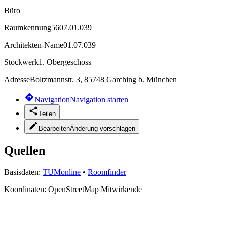
Büro
Raumkennung
5607.01.039
Architekten-Name
01.07.039
Stockwerk
1. Obergeschoss
Adresse
Boltzmannstr. 3, 85748 Garching b. München
Navigation
Navigation starten
Teilen
Bearbeiten
Änderung vorschlagen
Quellen
Basisdaten:
TUMonline
•
Roomfinder
Koordinaten:
OpenStreetMap Mitwirkende