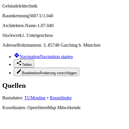
Gebäudeleittechnik
Raumkennung
5607.U1.040
Architekten-Name
-1.07.040
Stockwerk
1. Untergeschoss
Adresse
Boltzmannstr. 3, 85748 Garching b. München
Navigation
Navigation starten
Teilen
Bearbeiten
Änderung vorschlagen
Quellen
Basisdaten:
TUMonline
•
Roomfinder
Koordinaten:
OpenStreetMap Mitwirkende