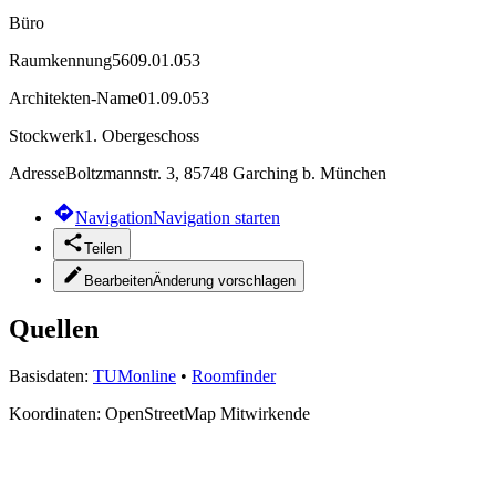
Büro
Raumkennung
5609.01.053
Architekten-Name
01.09.053
Stockwerk
1. Obergeschoss
Adresse
Boltzmannstr. 3, 85748 Garching b. München
Navigation
Navigation starten
Teilen
Bearbeiten
Änderung vorschlagen
Quellen
Basisdaten:
TUMonline
•
Roomfinder
Koordinaten:
OpenStreetMap Mitwirkende