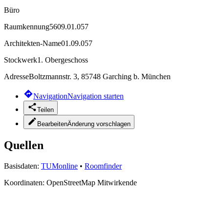
Büro
Raumkennung
5609.01.057
Architekten-Name
01.09.057
Stockwerk
1. Obergeschoss
Adresse
Boltzmannstr. 3, 85748 Garching b. München
Navigation
Navigation starten
Teilen
Bearbeiten
Änderung vorschlagen
Quellen
Basisdaten:
TUMonline
•
Roomfinder
Koordinaten:
OpenStreetMap Mitwirkende