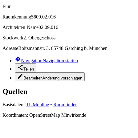
Flur
Raumkennung
5609.02.016
Architekten-Name
02.09.016
Stockwerk
2. Obergeschoss
Adresse
Boltzmannstr. 3, 85748 Garching b. München
Navigation
Navigation starten
Teilen
Bearbeiten
Änderung vorschlagen
Quellen
Basisdaten:
TUMonline
•
Roomfinder
Koordinaten:
OpenStreetMap Mitwirkende