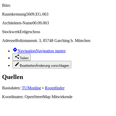
Büro
Raumkennung
5609.EG.063
Architekten-Name
00.09.063
Stockwerk
Erdgeschoss
Adresse
Boltzmannstr. 3, 85748 Garching b. München
Navigation
Navigation starten
Teilen
Bearbeiten
Änderung vorschlagen
Quellen
Basisdaten:
TUMonline
•
Roomfinder
Koordinaten:
OpenStreetMap Mitwirkende