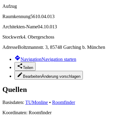
Aufzug
Raumkennung
5610.04.013
Architekten-Name
04.10.013
Stockwerk
4. Obergeschoss
Adresse
Boltzmannstr. 3, 85748 Garching b. München
Navigation
Navigation starten
Teilen
Bearbeiten
Änderung vorschlagen
Quellen
Basisdaten:
TUMonline
•
Roomfinder
Koordinaten:
Roomfinder