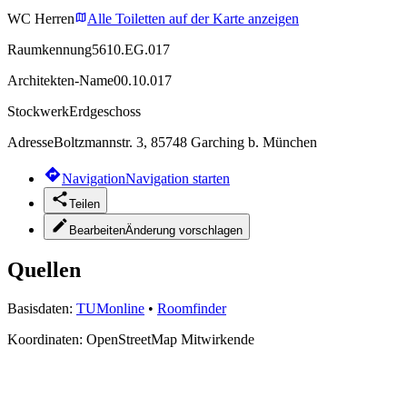
WC Herren
Alle Toiletten auf der Karte anzeigen
Raumkennung
5610.EG.017
Architekten-Name
00.10.017
Stockwerk
Erdgeschoss
Adresse
Boltzmannstr. 3, 85748 Garching b. München
Navigation
Navigation starten
Teilen
Bearbeiten
Änderung vorschlagen
Quellen
Basisdaten:
TUMonline
•
Roomfinder
Koordinaten:
OpenStreetMap Mitwirkende