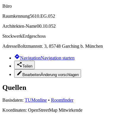
Büro
Raumkennung
5610.EG.052
Architekten-Name
00.10.052
Stockwerk
Erdgeschoss
Adresse
Boltzmannstr. 3, 85748 Garching b. München
Navigation
Navigation starten
Teilen
Bearbeiten
Änderung vorschlagen
Quellen
Basisdaten:
TUMonline
•
Roomfinder
Koordinaten:
OpenStreetMap Mitwirkende