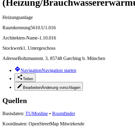
(Heizung/Brauchwassererwärm
Heizungsanlage
Raumkennung
5610.U1.016
Architekten-Name
-1.10.016
Stockwerk
1. Untergeschoss
Adresse
Boltzmannstr. 3, 85748 Garching b. München
Navigation
Navigation starten
Teilen
Bearbeiten
Änderung vorschlagen
Quellen
Basisdaten:
TUMonline
•
Roomfinder
Koordinaten:
OpenStreetMap Mitwirkende