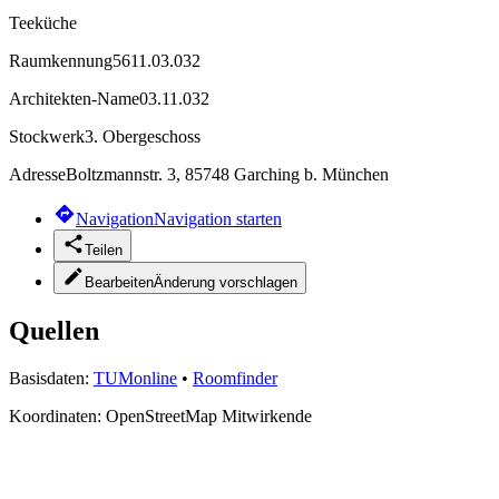
Teeküche
Raumkennung
5611.03.032
Architekten-Name
03.11.032
Stockwerk
3. Obergeschoss
Adresse
Boltzmannstr. 3, 85748 Garching b. München
Navigation
Navigation starten
Teilen
Bearbeiten
Änderung vorschlagen
Quellen
Basisdaten:
TUMonline
•
Roomfinder
Koordinaten:
OpenStreetMap Mitwirkende