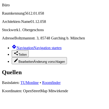
Büro
Raumkennung
5612.01.058
Architekten-Name
01.12.058
Stockwerk
1. Obergeschoss
Adresse
Boltzmannstr. 3, 85748 Garching b. München
Navigation
Navigation starten
Teilen
Bearbeiten
Änderung vorschlagen
Quellen
Basisdaten:
TUMonline
•
Roomfinder
Koordinaten:
OpenStreetMap Mitwirkende