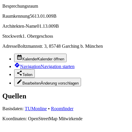
Besprechungsraum
Raumkennung
5613.01.009B
Architekten-Name
01.13.009B
Stockwerk
1. Obergeschoss
Adresse
Boltzmannstr. 3, 85748 Garching b. München
Kalender
Kalender öffnen
Navigation
Navigation starten
Teilen
Bearbeiten
Änderung vorschlagen
Quellen
Basisdaten:
TUMonline
•
Roomfinder
Koordinaten:
OpenStreetMap Mitwirkende