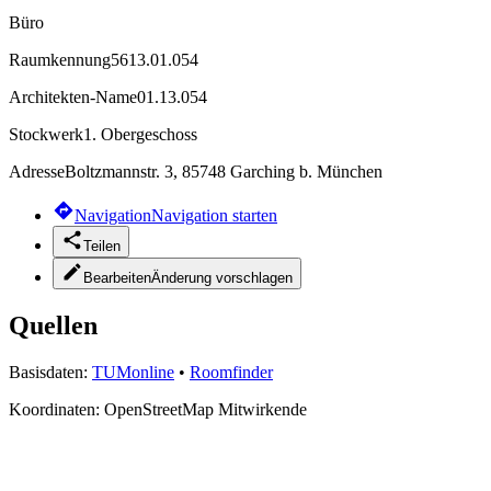
Büro
Raumkennung
5613.01.054
Architekten-Name
01.13.054
Stockwerk
1. Obergeschoss
Adresse
Boltzmannstr. 3, 85748 Garching b. München
Navigation
Navigation starten
Teilen
Bearbeiten
Änderung vorschlagen
Quellen
Basisdaten:
TUMonline
•
Roomfinder
Koordinaten:
OpenStreetMap Mitwirkende